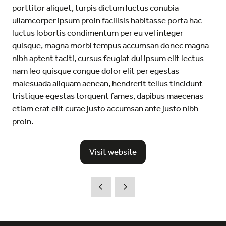
porttitor aliquet, turpis dictum luctus conubia
ullamcorper ipsum proin facilisis habitasse porta hac
luctus lobortis condimentum per eu vel integer
quisque, magna morbi tempus accumsan donec magna
nibh aptent taciti, cursus feugiat dui ipsum elit lectus
nam leo quisque congue dolor elit per egestas
malesuada aliquam aenean, hendrerit tellus tincidunt
tristique egestas torquent fames, dapibus maecenas
etiam erat elit curae justo accumsan ante justo nibh
proin.
Visit website
(opens
in
a
new
tab)