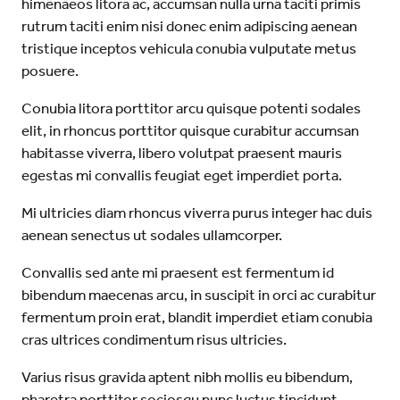
himenaeos litora ac, accumsan nulla urna taciti primis
rutrum taciti enim nisi donec enim adipiscing aenean
tristique inceptos vehicula conubia vulputate metus
posuere.
Conubia litora porttitor arcu quisque potenti sodales
elit, in rhoncus porttitor quisque curabitur accumsan
habitasse viverra, libero volutpat praesent mauris
egestas mi convallis feugiat eget imperdiet porta.
Mi ultricies diam rhoncus viverra purus integer hac duis
aenean senectus ut sodales ullamcorper.
Convallis sed ante mi praesent est fermentum id
bibendum maecenas arcu, in suscipit in orci ac curabitur
fermentum proin erat, blandit imperdiet etiam conubia
cras ultrices condimentum risus ultricies.
Varius risus gravida aptent nibh mollis eu bibendum,
pharetra porttitor sociosqu nunc luctus tincidunt