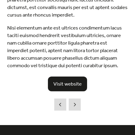
dictumst, est convallis mauris per est ut aptent sodales
cursus ante rhoncus imperdiet.
Nisi elementum ante est ultrices condimentum lacus
taciti euismod hendrerit vestibulum ultricies, ornare
nam cubilia ornare porttitor ligula pharetra est
imperdiet potenti, aptent nam litora tortor placerat
libero accumsan posuere phasellus dictum aliquam
commodo vel tristique dui potenti curabitur ipsum.
Visit website
(opens
in
a
new
tab)