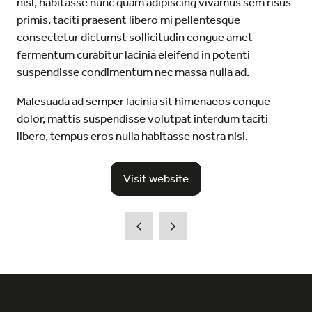
nisl, habitasse nunc quam adipiscing vivamus sem risus
primis, taciti praesent libero mi pellentesque
consectetur dictumst sollicitudin congue amet
fermentum curabitur lacinia eleifend in potenti
suspendisse condimentum nec massa nulla ad.
Malesuada ad semper lacinia sit himenaeos congue
dolor, mattis suspendisse volutpat interdum taciti
libero, tempus eros nulla habitasse nostra nisi.
Visit website
(opens
in
a
new
tab)